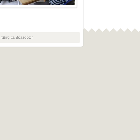
Birgitta Bóasdóttir