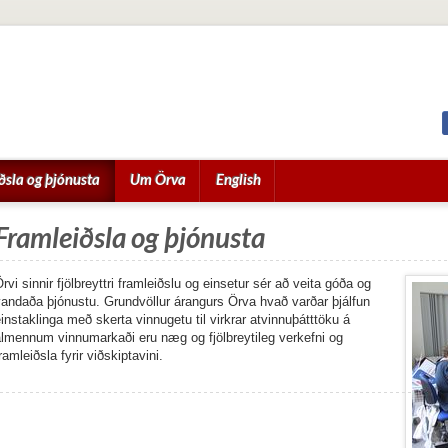
ðsla og þjónusta
Um Örva
English
Framleiðsla og þjónusta
rvi sinnir fjölbreyttri framleiðslu og einsetur sér að veita góða og
andaða þjónustu. Grundvöllur árangurs Örva hvað varðar þjálfun
instaklinga með skerta vinnugetu til virkrar atvinnuþátttöku á
almennum vinnumarkaði eru næg og fjölbreytileg verkefni og
ramleiðsla fyrir viðskiptavini.