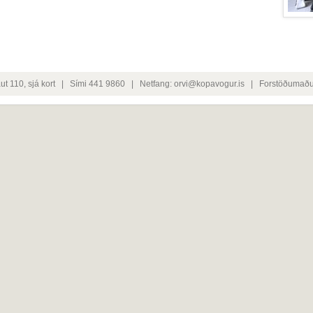
ut 110,
sjá kort
| Sími 441 9860 | Netfang:
orvi@kopavogur.is
| Forstöðumaður: