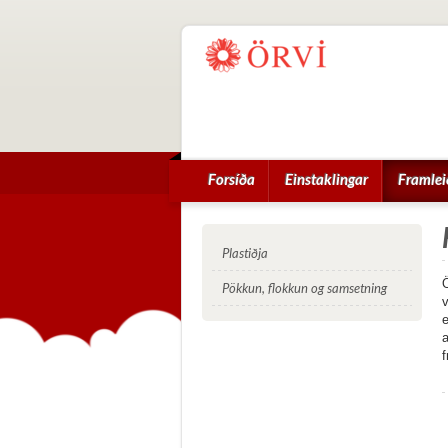
Forsíða
Einstaklingar
Framlei
Plastiðja
Ö
Pökkun, flokkun og samsetning
v
e
f