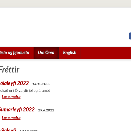
ðsla og þjónusta
Um Örva
English
Fréttir
Jólaleyfi 2022
14.12.2022
okað er í Örva yfir jól og áramót
Lesa meira
Sumarleyfi 2022
29.6.2022
Lesa meira
Jólaleyfi