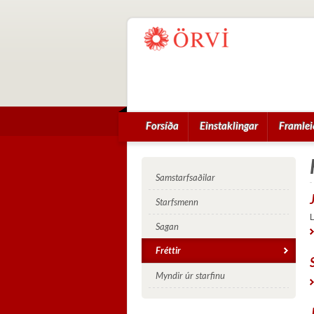
Forsíða
Einstaklingar
Framlei
Samstarfsaðilar
Starfsmenn
L
Sagan
Fréttir
Myndir úr starfinu