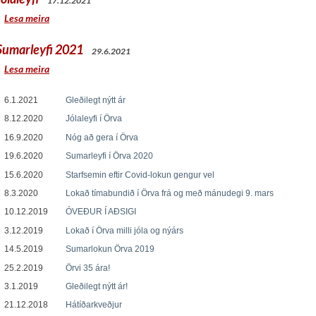
17.12.2021
Lesa meira
Sumarleyfi 2021
29.6.2021
Lesa meira
6.1.2021
Gleðilegt nýtt ár
8.12.2020
Jólaleyfi í Örva
16.9.2020
Nóg að gera í Örva
19.6.2020
Sumarleyfi í Örva 2020
15.6.2020
Starfsemin eftir Covid-lokun gengur vel
8.3.2020
Lokað tímabundið í Örva frá og með mánudegi 9. mars
10.12.2019
ÓVEÐUR Í AÐSIGI
3.12.2019
Lokað í Örva milli jóla og nýárs
14.5.2019
Sumarlokun Örva 2019
25.2.2019
Örvi 35 ára!
3.1.2019
Gleðilegt nýtt ár!
21.12.2018
Hátíðarkveðjur