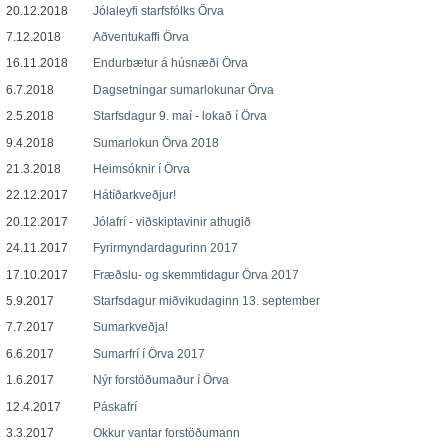
20.12.2018
Jólaleyfi starfsfólks Örva
7.12.2018
Aðventukaffi Örva
16.11.2018
Endurbætur á húsnæði Örva
6.7.2018
Dagsetningar sumarlokunar Örva
2.5.2018
Starfsdagur 9. maí - lokað í Örva
9.4.2018
Sumarlokun Örva 2018
21.3.2018
Heimsóknir í Örva
22.12.2017
Hátíðarkveðjur!
20.12.2017
Jólafrí - viðskiptavinir athugið
24.11.2017
Fyrirmyndardagurinn 2017
17.10.2017
Fræðslu- og skemmtidagur Örva 2017
5.9.2017
Starfsdagur miðvikudaginn 13. september
7.7.2017
Sumarkveðja!
6.6.2017
Sumarfrí í Örva 2017
1.6.2017
Nýr forstöðumaður í Örva
12.4.2017
Páskafrí
3.3.2017
Okkur vantar forstöðumann