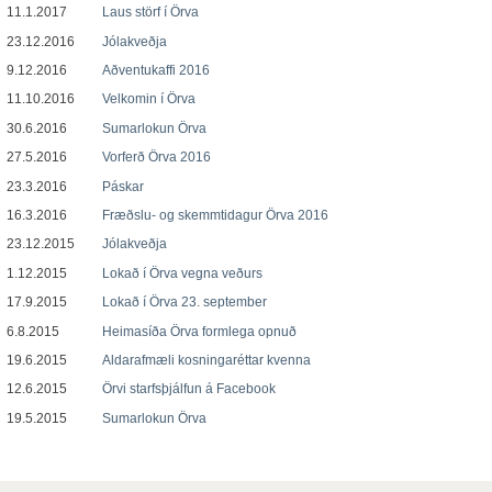
11.1.2017
Laus störf í Örva
23.12.2016
Jólakveðja
9.12.2016
Aðventukaffi 2016
11.10.2016
Velkomin í Örva
30.6.2016
Sumarlokun Örva
27.5.2016
Vorferð Örva 2016
23.3.2016
Páskar
16.3.2016
Fræðslu- og skemmtidagur Örva 2016
23.12.2015
Jólakveðja
1.12.2015
Lokað í Örva vegna veðurs
17.9.2015
Lokað í Örva 23. september
6.8.2015
Heimasíða Örva formlega opnuð
19.6.2015
Aldarafmæli kosningaréttar kvenna
12.6.2015
Örvi starfsþjálfun á Facebook
19.5.2015
Sumarlokun Örva