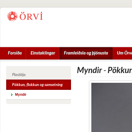
Forsíða
Einstaklingar
Framleiðsla og þjónusta
Um Örv
Myndir
-
Pökku
Plastiðja
Pökkun, flokkun og samsetning
Myndir